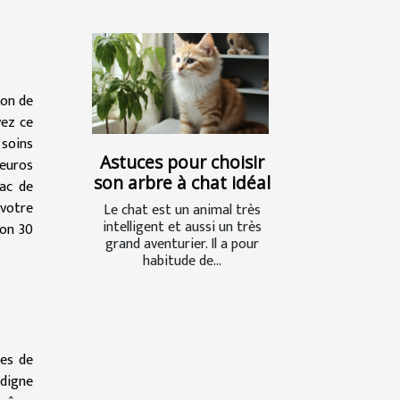
ion de
vez ce
 soins
Astuces pour choisir
 euros
son arbre à chat idéal
sac de
 votre
Le chat est un animal très
intelligent et aussi un très
ron 30
grand aventurier. Il a pour
habitude de...
les de
 digne