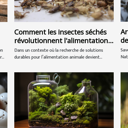
Ar
Comment les insectes séchés
de
révolutionnent l'alimentation
animale ?
Sav
en
Dans un contexte où la recherche de solutions
Natu
...
durables pour l’alimentation animale devient...