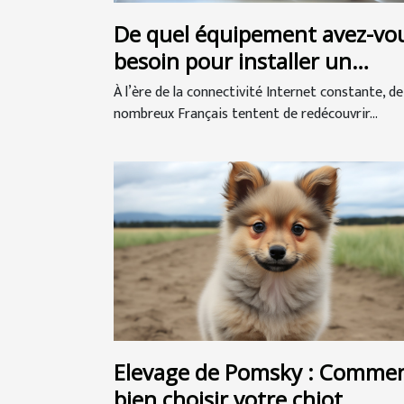
De quel équipement avez-vo
besoin pour installer un
incubateur de poulet ?
À l’ère de la connectivité Internet constante, de
nombreux Français tentent de redécouvrir...
Elevage de Pomsky : Comme
bien choisir votre chiot