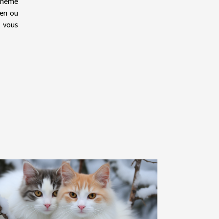
t même
ien ou
i vous