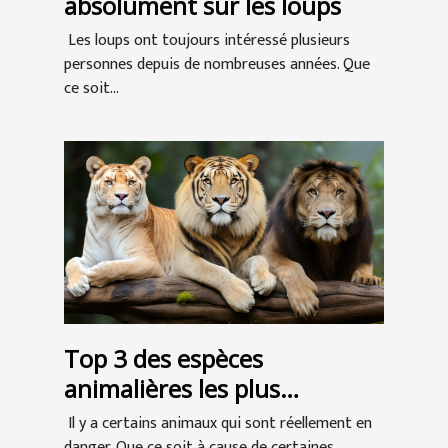
absolument sur les loups
Les loups ont toujours intéressé plusieurs
personnes depuis de nombreuses années. Que
ce soit...
Top 3 des espèces
animalières les plus
menacées
Il y a certains animaux qui sont réellement en
danger. Que ce soit à cause de certaines...