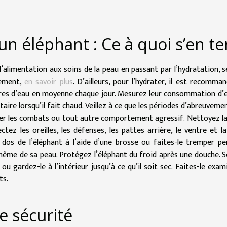
n éléphant : Ce à quoi s’en te
 l’alimentation aux soins de la peau en passant par l’hydratation, s
lement,
en savoir plus
. D’ailleurs, pour l’hydrater, il est recomma
itres d’eau en moyenne chaque jour. Mesurez leur consommation d’
aire lorsqu’il fait chaud. Veillez à ce que les périodes d’abreuveme
iter les combats ou tout autre comportement agressif. Nettoyez l
ctez les oreilles, les défenses, les pattes arrière, le ventre et l
dos de l’éléphant à l’aide d’une brosse ou faites-le tremper p
-même de sa peau. Protégez l’éléphant du froid après une douche. 
d ou gardez-le à l’intérieur jusqu’à ce qu’il soit sec. Faites-le exam
ts.
e sécurité