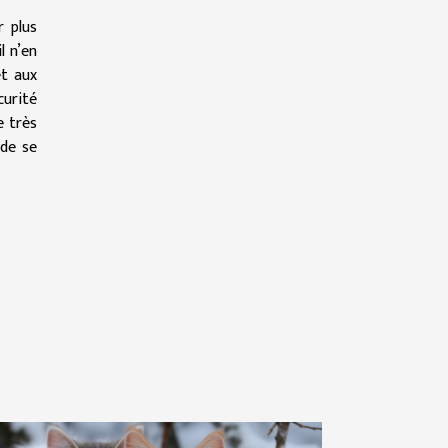
r plus
l n’en
et aux
curité
e très
 de se