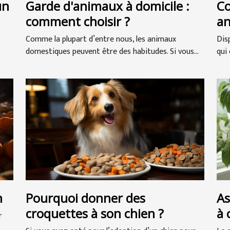
un
Garde d'animaux à domicile :
Co
comment choisir ?
an
Be
Comme la plupart d’entre nous, les animaux
Dis
domestiques peuvent être des habitudes. Si vous...
qui 
n
Pourquoi donner des
As
croquettes à son chien ?
à 
r