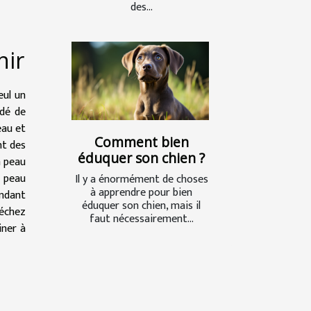
des...
nir
eul un
ndé de
eau et
Comment bien
nt des
éduquer son chien ?
a peau
a peau
Il y a énormément de choses
à apprendre pour bien
endant
éduquer son chien, mais il
Séchez
faut nécessairement...
iner à