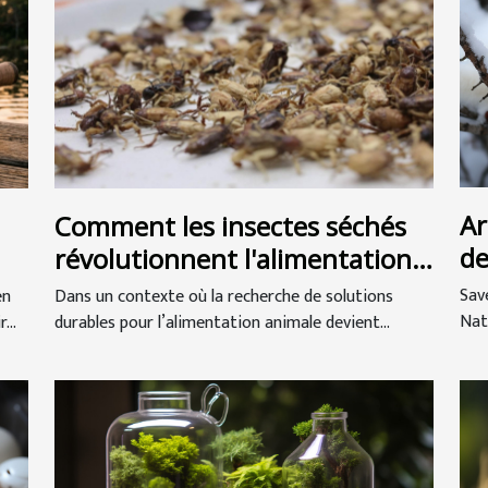
Ar
Comment les insectes séchés
de
révolutionnent l'alimentation
animale ?
Sav
en
Dans un contexte où la recherche de solutions
Natu
...
durables pour l’alimentation animale devient...